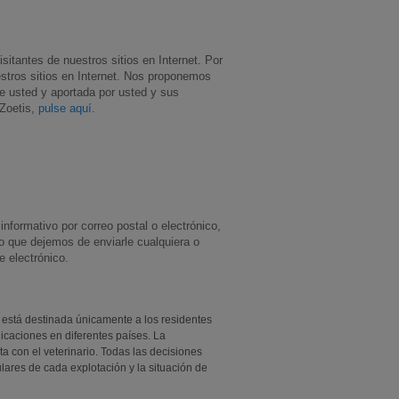
sitantes de nuestros sitios en Internet. Por
stros sitios en Internet. Nos proponemos
re usted y aportada por usted y sus
 Zoetis,
pulse aquí
.
nformativo por correo postal o electrónico,
o que dejemos de enviarle cualquiera o
 electrónico.
 está destinada únicamente a los residentes
icaciones en diferentes países. La
ta con el veterinario. Todas las decisiones
ulares de cada explotación y la situación de