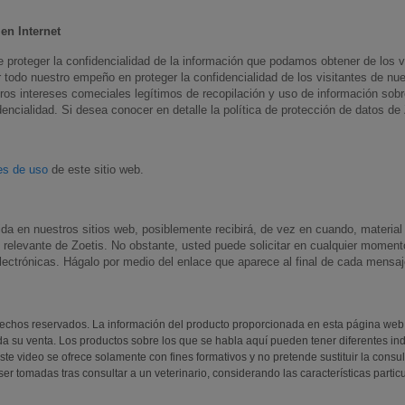
en Internet
e proteger la confidencialidad de la información que podamos obtener de los vi
todo nuestro empeño en proteger la confidencialidad de los visitantes de nue
tros intereses comeciales legítimos de recopilación y uso de información sob
encialidad. Si desea conocer en detalle la política de protección de datos de
es de uso
de este sitio web.
a en nuestros sitios web, posiblemente recibirá, de vez en cuando, material i
 relevante de Zoetis. No obstante, usted puede solicitar en cualquier moment
ectrónicas. Hágalo por medio del enlace que aparece al final de cada mensaje
rechos reservados. La información del producto proporcionada en esta página web
da su venta. Los productos sobre los que se habla aquí pueden tener diferentes ind
te video se ofrece solamente con fines formativos y no pretende sustituir la consul
er tomadas tras consultar a un veterinario, considerando las características partic