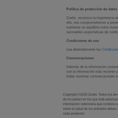
Política de protección de datos 
Zoetis. reconoce la importancia d
ello, nos comprometemos a poner 
mantener un equilibrio entre nues
razonables expectativas de confid
Condiciones de uso
Lea detenidamente las
Condicion
Comunicaciones
Además de la información contenid
con la información más reciente y
todas nuestras comunicaciones el
Copyright ©
2026
Zoetis. Todos los de
de los países en los que está autoriza
información veterinaria que contiene es
sobre la salud de los animales deben s
cada productor.