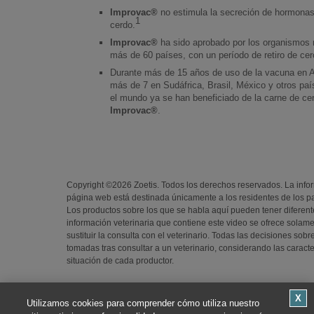
Improvac®
no estimula la secreción de hormonas
1
cerdo.
Improvac®
ha sido aprobado por los organismos 
más de 60 países, con un período de retiro de cer
Durante más de 15 años de uso de la vacuna en A
más de 7 en Sudáfrica, Brasil, México y otros pa
el mundo ya se han beneficiado de la carne de cer
Improvac®
.
Copyright ©
2026
Zoetis. Todos los derechos reservados. La info
página web está destinada únicamente a los residentes de los pa
Los productos sobre los que se habla aquí pueden tener diferent
información veterinaria que contiene este video se ofrece solame
sustituir la consulta con el veterinario. Todas las decisiones sob
tomadas tras consultar a un veterinario, considerando las caracte
situación de cada productor.
CONFIDENCIALIDAD Y USO
Utilizamos cookies para comprender cómo utiliza nuestro
AYUDA