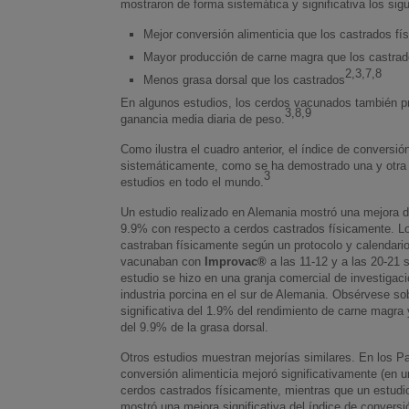
mostraron de forma sistemática y significativa los sig
Mejor conversión alimenticia que los castrados fí
Mayor producción de carne magra que los castrad
2,3,7,8
Menos grasa dorsal que los castrados
En algunos estudios, los cerdos vacunados también 
3,8,9
ganancia media diaria de peso.
Como ilustra el cuadro anterior, el índice de conversió
sistemáticamente, como se ha demostrado una y otr
3
estudios en todo el mundo.
Un estudio realizado en Alemania mostró una mejora d
9.9% con respecto a cerdos castrados físicamente. Lo
castraban físicamente según un protocolo y calendario
vacunaban con
Improvac®
a las 11-12 y a las 20-21
estudio se hizo en una granja comercial de investigaci
industria porcina en el sur de Alemania. Obsérvese so
significativa del 1.9% del rendimiento de carne magra y
del 9.9% de la grasa dorsal.
Otros estudios muestran mejorías similares. En los Pa
conversión alimenticia mejoró significativamente (en 
cerdos castrados físicamente, mientras que un estudi
mostró una mejora significativa del índice de conversi