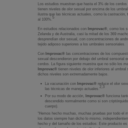
Los estudios muestran que hasta el 3% de los cerdos
tienen niveles de olor sexual por encima de los umbral
ilustra que las técnicas actuales, como la castración, t
5
al 100%.
En estudios relacionados con
Improvac®
, como los 
Zelanda y de Australia, casi la mitad de los 369 mach
desprendían olor sexual, con concentraciones de andr
tejido adiposo superiores a los umbrales sensoriales.
Con
Improvac®
las concentraciones de los compuest
sexual descendieron por debajo del umbral sensorial e
cerdos. La figura siguiente muestra que no sólo los
Improvac®
tienen niveles de olor inferiores al umbra
dichos niveles son extremadamente bajos.
La vacunación con
Improvac®
reduce el olor se
2,3
las técnicas de manejo actuales.
Por su modo de acción,
Improvac®
funciona tanto
descendido normalmente como si son criptórquidos 
cuerpo).
“Hemos hecho muchas, muchas pruebas por todo el 
los datos siempre han dicho lo mismo, independiente
hecho y del tamaño de los estudios: Este producto es t