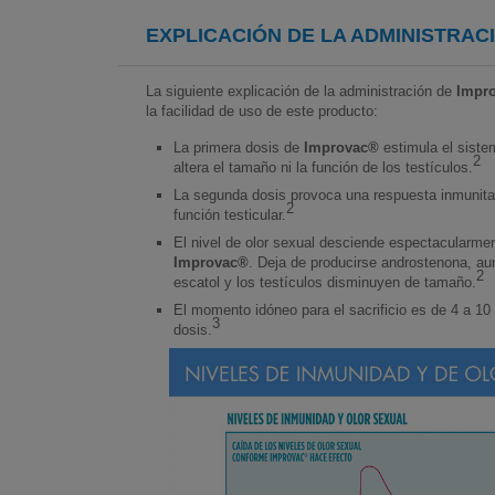
EXPLICACIÓN DE LA ADMINISTRAC
La siguiente explicación de la administración de
Impr
la facilidad de uso de este producto:
La primera dosis de
Improvac®
estimula el siste
2
altera el tamaño ni la función de los testículos.
La segunda dosis provoca una respuesta inmunitari
2
función testicular.
El nivel de olor sexual desciende espectacularme
Improvac®
. Deja de producirse androstenona, au
2
escatol y los testículos disminuyen de tamaño.
El momento idóneo para el sacrificio es de 4 a 1
3
dosis.