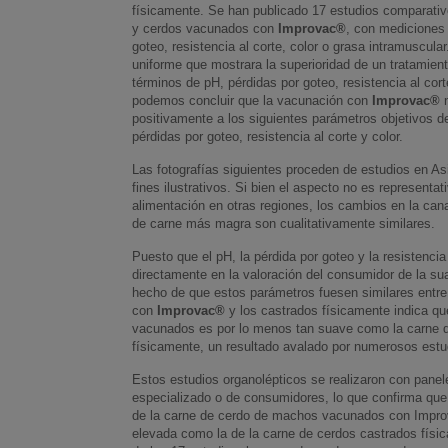
físicamente. Se han publicado 17 estudios comparativ
y cerdos vacunados con
Improvac®
, con mediciones 
goteo, resistencia al corte, color o grasa intramuscular
uniforme que mostrara la superioridad de un tratamient
términos de pH, pérdidas por goteo, resistencia al corte
podemos concluir que la vacunación con
Improvac®
n
positivamente a los siguientes parámetros objetivos de
pérdidas por goteo, resistencia al corte y color.
Las fotografías siguientes proceden de estudios en A
fines ilustrativos. Si bien el aspecto no es representat
alimentación en otras regiones, los cambios en la can
de carne más magra son cualitativamente similares.
Puesto que el pH, la pérdida por goteo y la resistencia 
directamente en la valoración del consumidor de la sua
hecho de que estos parámetros fuesen similares ent
con
Improvac®
y los castrados físicamente indica qu
vacunados es por lo menos tan suave como la carne d
físicamente, un resultado avalado por numerosos estu
Estos estudios organolépticos se realizaron con panel
especializado o de consumidores, lo que confirma que 
de la carne de cerdo de machos vacunados con Impro
elevada como la de la carne de cerdos castrados físi